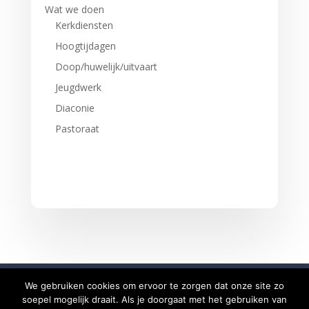
Wat we doen
Kerkdiensten
Hoogtijdagen
Doop/huwelijk/uitvaart
Jeugdwerk
Diaconie
Pastoraat
We gebruiken cookies om ervoor te zorgen dat onze site zo
soepel mogelijk draait. Als je doorgaat met het gebruiken van
Copyright © 2020-2025 Evangelisch-Lutherse Gemeente