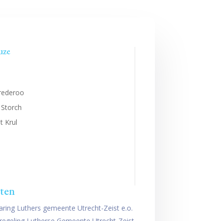
uze
Brederoo
 Storch
t Krul
ten
laring Luthers gemeente Utrecht-Zeist e.o.
e regeling Lutherse Gemeente Utrecht-Zeist