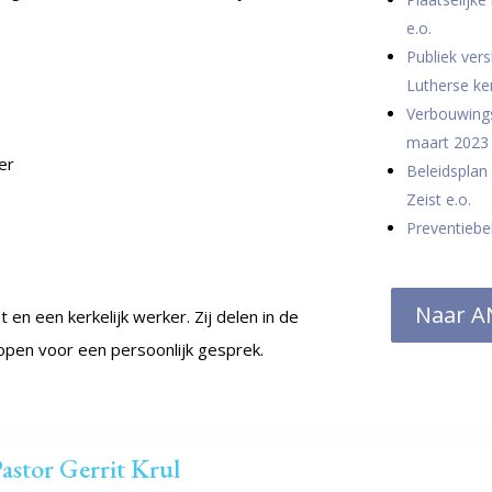
e.o.
Publiek vers
Lutherse ke
Verbouwings
maart 2023
er
Beleidsplan
Zeist e.o.
Preventiebel
Naar A
n een kerkelijk werker. Zij delen in de
d open voor een persoonlijk gesprek.
astor Gerrit Krul