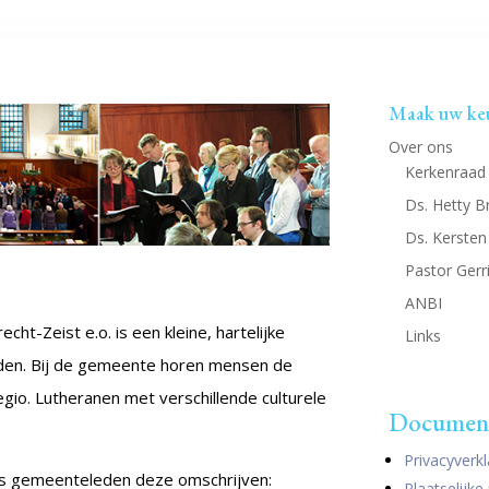
Maak uw ke
Over ons
Kerkenraad
Ds. Hetty 
Ds. Kersten
Pastor Gerri
ANBI
t-Zeist e.o. is een kleine, hartelijke
Links
jden. Bij de gemeente horen mensen de
gio. Lutheranen met verschillende culturele
Documen
Privacyverk
als gemeenteleden deze omschrijven:
Plaatselijk