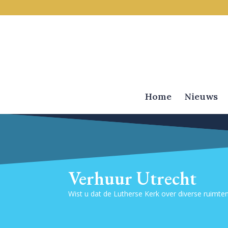
Home
Nieuws
Verhuur Utrecht
Wist u dat de Lutherse Kerk over diverse ruimten