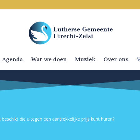
Agenda
Wat we doen
Muziek
Over ons
V
 beschikt die u tegen een aantrekkelijke prijs kunt huren?