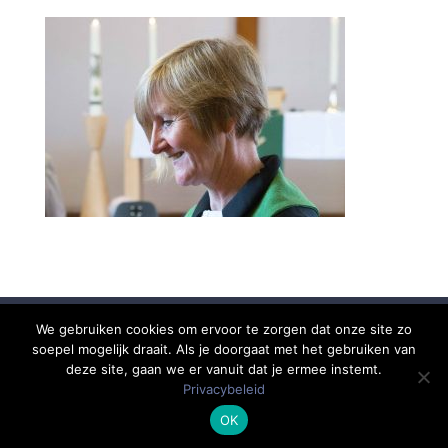
We gebruiken cookies om ervoor te zorgen dat onze site zo
soepel mogelijk draait. Als je doorgaat met het gebruiken van
Copyright © 2020-2025 Evangelisch-Lutherse Gemeente
deze site, gaan we er vanuit dat je ermee instemt.
Utrecht-Zeist. Alle rechten voorbehouden.
Lees onze
Privacybeleid
privacyverklaring
OK
Realisatie & support: ISI Media