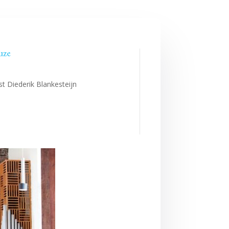
uze
t Diederik Blankesteijn