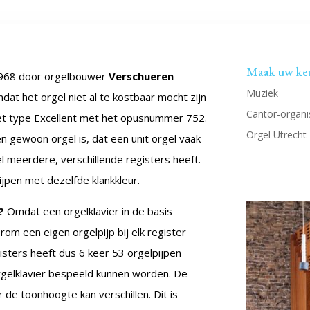
Maak uw ke
 1968 door orgelbouwer
Verschueren
Muziek
at het orgel niet al te kostbaar mocht zijn
Cantor-organis
het type Excellent met het opusnummer 752.
Orgel Utrecht
en gewoon orgel is, dat een unit orgel vaak
 meerdere, verschillende registers heeft.
ijpen met dezelfde klankkleur.
?
Omdat een orgelklavier in de basis
om een eigen orgelpijp bij elk register
isters heeft dus 6 keer 53 orgelpijpen
rgelklavier bespeeld kunnen worden. De
r de toonhoogte kan verschillen. Dit is