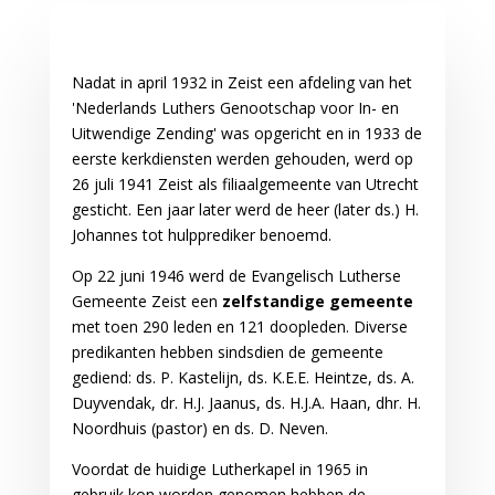
Nadat in april 1932 in Zeist een afdeling van het
'Nederlands Luthers Genootschap voor In- en
Uitwendige Zending' was opgericht en in 1933 de
eerste kerkdiensten werden gehouden, werd op
26 juli 1941 Zeist als filiaalgemeente van Utrecht
gesticht. Een jaar later werd de heer (later ds.) H.
Johannes tot hulpprediker benoemd.
Op 22 juni 1946 werd de Evangelisch Lutherse
Gemeente Zeist een
zelfstandige gemeente
met toen 290 leden en 121 doopleden. Diverse
predikanten hebben sindsdien de gemeente
gediend: ds. P. Kastelijn, ds. K.E.E. Heintze, ds. A.
Duyvendak, dr. H.J. Jaanus, ds. H.J.A. Haan, dhr. H.
Noordhuis (pastor) en ds. D. Neven.
Voordat de huidige Lutherkapel in 1965 in
gebruik kon worden genomen hebben de